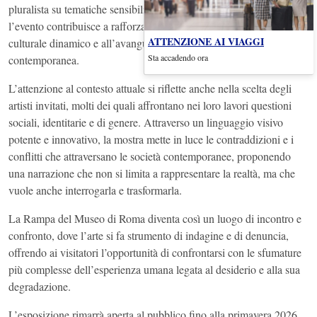
pluralista su tematiche sensibili e spesso marginalizzate. Inoltre,
l’evento contribuisce a rafforzare la posizione di Roma come polo
ATTENZIONE AI VIAGGI
culturale dinamico e all’avanguardia nel panorama dell’arte
Sta accadendo ora
contemporanea.
L’attenzione al contesto attuale si riflette anche nella scelta degli
artisti invitati, molti dei quali affrontano nei loro lavori questioni
sociali, identitarie e di genere. Attraverso un linguaggio visivo
potente e innovativo, la mostra mette in luce le contraddizioni e i
conflitti che attraversano le società contemporanee, proponendo
una narrazione che non si limita a rappresentare la realtà, ma che
vuole anche interrogarla e trasformarla.
La Rampa del Museo di Roma diventa così un luogo di incontro e
confronto, dove l’arte si fa strumento di indagine e di denuncia,
offrendo ai visitatori l’opportunità di confrontarsi con le sfumature
più complesse dell’esperienza umana legata al desiderio e alla sua
degradazione.
L’esposizione rimarrà aperta al pubblico fino alla primavera 2026,