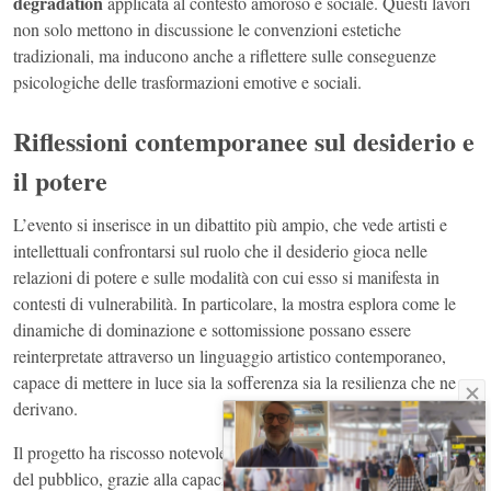
degradation
applicata al contesto amoroso e sociale. Questi lavori
non solo mettono in discussione le convenzioni estetiche
tradizionali, ma inducono anche a riflettere sulle conseguenze
psicologiche delle trasformazioni emotive e sociali.
Riflessioni contemporanee sul desiderio e
il potere
L’evento si inserisce in un dibattito più ampio, che vede artisti e
intellettuali confrontarsi sul ruolo che il desiderio gioca nelle
relazioni di potere e sulle modalità con cui esso si manifesta in
contesti di vulnerabilità. In particolare, la mostra esplora come le
dinamiche di dominazione e sottomissione possano essere
reinterpretate attraverso un linguaggio artistico contemporaneo,
capace di mettere in luce sia la sofferenza sia la resilienza che ne
derivano.
Il progetto ha riscosso notevole attenzione da parte della critica e
del pubblico, grazie alla capacità di stimolare un dialogo aperto e