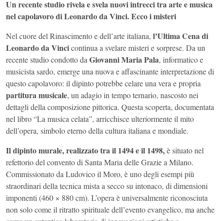
Un recente studio rivela e svela nuovi intrecci tra arte e musica
nel capolavoro di Leonardo da Vinci. Ecco i misteri
l’Ultima Cena di
Nel cuore del Rinascimento e dell’arte italiana,
Leonardo da Vinci
continua a svelare misteri e sorprese. Da un
Giovanni Maria Pala
recente studio condotto da
, informatico e
musicista sardo, emerge una nuova e affascinante interpretazione di
questo capolavoro: il dipinto potrebbe celare una vera e propria
partitura musicale
, un adagio in tempo ternario, nascosto nei
dettagli della composizione pittorica. Questa scoperta, documentata
nel libro “La musica celata”, arricchisce ulteriormente il mito
dell’opera, simbolo eterno della cultura italiana e mondiale.
Il dipinto murale, realizzato tra il 1494 e il 1498,
è situato nel
refettorio del convento di Santa Maria delle Grazie a Milano.
Commissionato da Ludovico il Moro, è uno degli esempi più
straordinari della tecnica mista a secco su intonaco, di dimensioni
imponenti (460 × 880 cm). L’opera è universalmente riconosciuta
non solo come il ritratto spirituale dell’evento evangelico, ma anche