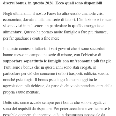
diversi bonus, in questo 2026. Ecco quali sono disponibili
Negli ultimi anni, il nostro Paese ha attraversato una forte crisi
economica, dovuta a tutta una serie di fattori. L’inflazione e i rincari
quello energetico e
si sono visti in più settori, in particolare in
alimentare
. Questo ha portato molte famiglie a fare più rinunce,
per far quadrare i conti a fine mese.
In questo contesto, tuttavia, i vari governi che si sono succeduti
hanno messo in campo una serie di misure, con l’obiettivo di
supportare soprattutto le famiglie con un’economia più fragile
.
Tanti sono i bonus che in questi anni sono stati erogati, in
particolare per ciò che concerne i settori trasporti, edilizia, scuola,
nonché psicologia. Il bonus psicologo è ancora oggi tra le
agevolazioni più richieste, da parte di chi vuole prendersi cura della
propria salute mentale.
Detto ciò, come accade sempre per i bonus che sono erogati, ci
sono dei requisiti da rispettare. Per poter accedere e verificare se è
possibile ottenere gli incentivi, c’è un documento essenziale da