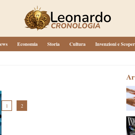
ews
Economia
Storia
Cultura
Invenzioni e Scoper
Ar
1
2