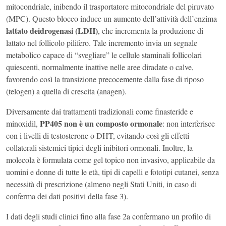
mitocondriale, inibendo il trasportatore mitocondriale del piruvato
(MPC). Questo blocco induce un aumento dell’attività dell’enzima
lattato deidrogenasi (LDH)
, che incrementa la produzione di
lattato nel follicolo pilifero. Tale incremento invia un segnale
metabolico capace di “svegliare” le cellule staminali follicolari
quiescenti, normalmente inattive nelle aree diradate o calve,
favorendo così la transizione precocemente dalla fase di riposo
(telogen) a quella di crescita (anagen).
Diversamente dai trattamenti tradizionali come finasteride e
PP405 non è un composto ormonale
minoxidil,
: non interferisce
con i livelli di testosterone o DHT, evitando così gli effetti
collaterali sistemici tipici degli inibitori ormonali. Inoltre, la
molecola è formulata come gel topico non invasivo, applicabile da
uomini e donne di tutte le età, tipi di capelli e fototipi cutanei, senza
necessità di prescrizione (almeno negli Stati Uniti, in caso di
conferma dei dati positivi della fase 3).
I dati degli studi clinici fino alla fase 2a confermano un profilo di