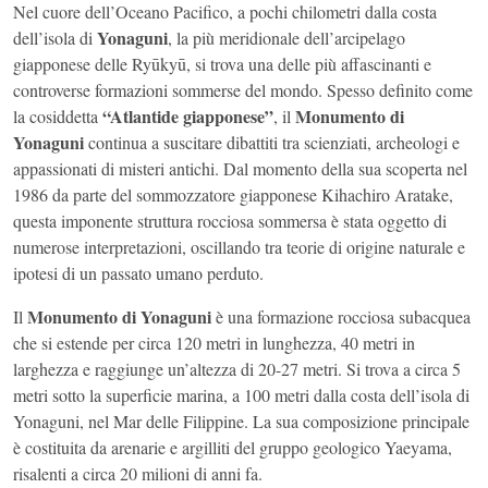
Nel cuore dell’Oceano Pacifico, a pochi chilometri dalla costa
Yonaguni
dell’isola di
, la più meridionale dell’arcipelago
giapponese delle Ryūkyū, si trova una delle più affascinanti e
controverse formazioni sommerse del mondo. Spesso definito come
“Atlantide giapponese”
Monumento di
la cosiddetta
, il
Yonaguni
continua a suscitare dibattiti tra scienziati, archeologi e
appassionati di misteri antichi. Dal momento della sua scoperta nel
1986 da parte del sommozzatore giapponese Kihachiro Aratake,
questa imponente struttura rocciosa sommersa è stata oggetto di
numerose interpretazioni, oscillando tra teorie di origine naturale e
ipotesi di un passato umano perduto.
Monumento di Yonaguni
Il
è una formazione rocciosa subacquea
che si estende per circa 120 metri in lunghezza, 40 metri in
larghezza e raggiunge un’altezza di 20-27 metri. Si trova a circa 5
metri sotto la superficie marina, a 100 metri dalla costa dell’isola di
Yonaguni, nel Mar delle Filippine. La sua composizione principale
è costituita da arenarie e argilliti del gruppo geologico Yaeyama,
risalenti a circa 20 milioni di anni fa.