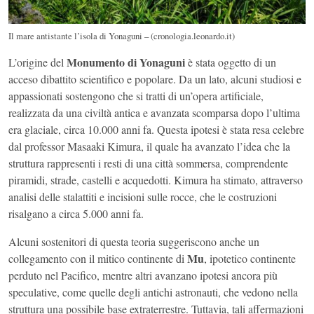
Il mare antistante l’isola di Yonaguni – (cronologia.leonardo.it)
Monumento di Yonaguni
L’origine del
è stata oggetto di un
acceso dibattito scientifico e popolare. Da un lato, alcuni studiosi e
appassionati sostengono che si tratti di un’opera artificiale,
realizzata da una civiltà antica e avanzata scomparsa dopo l’ultima
era glaciale, circa 10.000 anni fa. Questa ipotesi è stata resa celebre
dal professor Masaaki Kimura, il quale ha avanzato l’idea che la
struttura rappresenti i resti di una città sommersa, comprendente
piramidi, strade, castelli e acquedotti. Kimura ha stimato, attraverso
analisi delle stalattiti e incisioni sulle rocce, che le costruzioni
risalgano a circa 5.000 anni fa.
Alcuni sostenitori di questa teoria suggeriscono anche un
Mu
collegamento con il mitico continente di
, ipotetico continente
perduto nel Pacifico, mentre altri avanzano ipotesi ancora più
speculative, come quelle degli antichi astronauti, che vedono nella
struttura una possibile base extraterrestre. Tuttavia, tali affermazioni