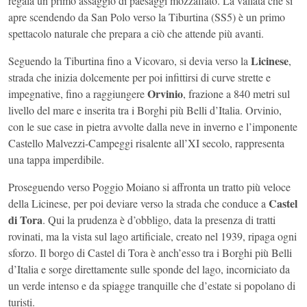
regala un primo assaggio di paesaggi mozzafiato. La vallata che si
apre scendendo da San Polo verso la Tiburtina (SS5) è un primo
spettacolo naturale che prepara a ciò che attende più avanti.
Licinese
Seguendo la Tiburtina fino a Vicovaro, si devia verso la
,
strada che inizia dolcemente per poi infittirsi di curve strette e
Orvinio
impegnative, fino a raggiungere
, frazione a 840 metri sul
livello del mare e inserita tra i Borghi più Belli d’Italia. Orvinio,
con le sue case in pietra avvolte dalla neve in inverno e l’imponente
Castello Malvezzi-Campeggi risalente all’XI secolo, rappresenta
una tappa imperdibile.
Proseguendo verso Poggio Moiano si affronta un tratto più veloce
Castel
della Licinese, per poi deviare verso la strada che conduce a
di Tora
. Qui la prudenza è d’obbligo, data la presenza di tratti
rovinati, ma la vista sul lago artificiale, creato nel 1939, ripaga ogni
sforzo. Il borgo di Castel di Tora è anch’esso tra i Borghi più Belli
d’Italia e sorge direttamente sulle sponde del lago, incorniciato da
un verde intenso e da spiagge tranquille che d’estate si popolano di
turisti.