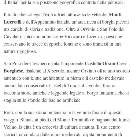
d’Italia” per la sua posizione geografica centrale nella penisola.
Monti
Il tratto che collega Tivoli a Rieti attraversa le vette dei
Lucretili
e dell’Appennino laziale, un’area ricca di borghi piccoli
ma carichi di storia e tradizione. Oltre a Orvinio e San Polo dei
Cavalieri, spiccano nomi come Vicovaro e Licenza, paesi che
conservano le tracce di epoche lontane e sono immersi in una
natura rigogliosa.
Castello Orsini-Cesi-
San Polo dei Cavalieri ospita l’imponente
Borghese
, risalente al X secolo, mentre Orvinio offre uno scorcio
autentico con le sue architetture in pietra e il castello medievale
ancora ben conservato. Castel di Tora, sul lago del Turano,
racconta storie antiche e leggende legate al borgo fantasma che si
staglia sullo sfondo del bacino artificiale.
Rieti, con la sua storia millenaria, è la gemma finale di questo
viaggio. Situata ai piedi del Monte Terminillo e bagnata dal fiume
Velino, la città è un crocevia di cultura e natura. Il suo centro
storico, circondato dalle mura medievali, ospita monumenti di