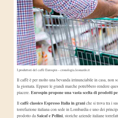
I produttori del caffè Eurospin – cronologia.leonardo.it
Il caffè è per molto una bevanda irrinunciabile in casa, non s
la giornata. Eppure le grandi marche potrebbero rendere ques
Eurospin propone una vasta scelta di prodotti pe
piacere.
caffè classico Espresso Italia in grani
Il
che si trova tra i s
torrefazione italiana con sede in Lombardia e uno dei principa
Saicaf e Pellini
prodotto da
, storiche aziende italiane torrefa