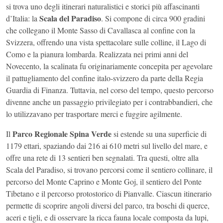
si trova uno degli itinerari naturalistici e storici più affascinanti
Scala del Paradiso
d’Italia: la
. Si compone di circa 900 gradini
che collegano il Monte Sasso di Cavallasca al confine con la
Svizzera, offrendo una vista spettacolare sulle colline, il Lago di
Como e la pianura lombarda. Realizzata nei primi anni del
Novecento, la scalinata fu originariamente concepita per agevolare
il pattugliamento del confine italo-svizzero da parte della Regia
Guardia di Finanza. Tuttavia, nel corso del tempo, questo percorso
divenne anche un passaggio privilegiato per i contrabbandieri, che
lo utilizzavano per trasportare merci e fuggire agilmente.
Parco Regionale Spina Verde
Il
si estende su una superficie di
1179 ettari, spaziando dai 216 ai 610 metri sul livello del mare, e
offre una rete di 13 sentieri ben segnalati. Tra questi, oltre alla
Scala del Paradiso, si trovano percorsi come il sentiero collinare, il
percorso del Monte Caprino e Monte Goj, il sentiero del Ponte
Tibetano e il percorso protostorico di Pianvalle. Ciascun itinerario
permette di scoprire angoli diversi del parco, tra boschi di querce,
aceri e tigli, e di osservare la ricca fauna locale composta da lupi,