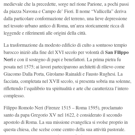
medievale che la precedette, sorge nel rione Parione, a pochi passi
da piazza Navona e Campo de’ Fiori. Il nome “Vallicella” deriva
dalla particolare conformazione del terreno, una lieve depressione
nel tessuto urbano antico di Roma, un’area storicamente ricca di
leggende e riferimenti alle origini della città.
La trasformazione da modesto edificio di culto a sontuoso tempio
San Filippo
barocco iniziò alla fine del XVI secolo per volontà di
Neri
e con il sostegno di papi e benefattori. La prima pietra fu
posata nel 1575; ai lavori parteciparono architetti di rilievo come
Giacomo Dalla Porta, Girolamo Rainaldi e Fausto Rughesi. La
facciata, completata nel XVII secolo, si presenta sobria ma solenne,
riflettendo l’equilibrio tra spiritualità e arte che caratterizza l’intero
complesso.
Filippo Romolo Neri (Firenze 1515 – Roma 1595), proclamato
santo da papa Gregorio XV nel 1622, è considerato il secondo
apostolo di Roma. La sua missione evangelica si svolse proprio in
questa chiesa, che scelse come centro della sua attività pastorale.