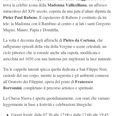
Madonna Vallicelliana
trova la celebre icona della
, un affresco
miracoloso del XIV secolo, coperta da una pala d’altare dipinta da
Pieter Paul Rubens
. Il capolavoro di Rubens è costituito da tre
tele: la Madonna con il Bambino al centro e ai lati i santi Gregorio
Magno, Mauro, Papia e Domitilla.
Pietro da Cortona
La volta è decorata dagli affreschi di
, che
raffigurano episodi della vita della Vergine e scene celestiali, un
ciclo pittorico che si estende anche alla cupola, modificata e
arricchita nel 1650 con una lanterna per migliorare la luce naturale.
Tra le cappelle laterali spicca quella dedicata a San Filippo Neri,
custode del suo corpo, mentre la sagrestia e gli ambienti connessi
Francesco
all’Oratorio dei Filippini, opera del genio di
Borromini
, completano il percorso artistico e spirituale.
La Chiesa Nuova è aperta quotidianamente, con orari che variano
leggermente in base a festività e celebrazioni liturgiche:
Giorni feriali: dalle 07:30 alle 12:00 e dalle 17:00 alle 19:45